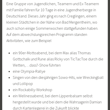
Eine Gruppe von Jugendlichen, Teamern und Ex-Teamern
mit Familie fahren für 10 Tage in eine Jugendherberge in
Deutschland. Dieses Jahr ging es nach Creglingen, einem
kleinen Städtchen in der Nähe von Bad Mergentheim, wo
auch schon einige Sommerwochen stattgefunden haben.
Auf dem abwechslungsreichen Programm standen
Aktivitäten, wie
zum Beispiel
ein 90er-Mottoabend, bei dem Max alias Thomas
Gottschalk und Rune alias Ricky von TicTacToe durch die
Wetten,…dass?-Show führten
eine Olympia-Rallye
Singen von den diesjährigen Sowo-Hits, wie Wreckingball
und Lollipop
ein Rockabilly-Workshop
ein Wellnessabend, bei dem Lippenbalsam selbst
hergestellt wurde und bei dem die Wahrsagerin Damian
durch Kartenlegerei in die Zukunft blickte