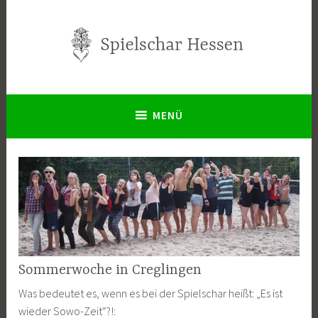
Zum
Inhalt
springen
Spielschar Hessen
MENÜ
Sommerwoche in Creglingen
Was bedeutet es, wenn es bei der Spielschar heißt: „Es ist
wieder Sowo-Zeit“?!: