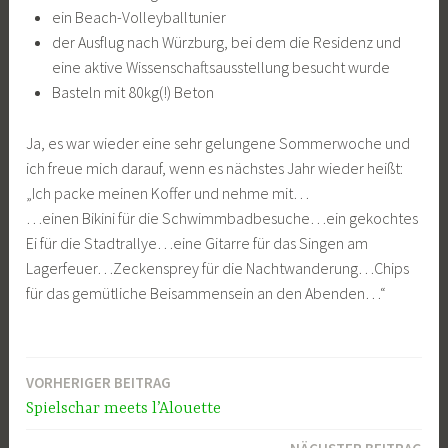
ein Beach-Volleyballtunier
der Ausflug nach Würzburg, bei dem die Residenz und
eine aktive Wissenschaftsausstellung besucht wurde
Basteln mit 80kg(!) Beton
Ja, es war wieder eine sehr gelungene Sommerwoche und
ich freue mich darauf, wenn es nächstes Jahr wieder heißt:
„Ich packe meinen Koffer und nehme mit…
…einen Bikini für die Schwimmbadbesuche…ein gekochtes
Ei für die Stadtrallye…eine Gitarre für das Singen am
Lagerfeuer…Zeckensprey für die Nachtwanderung…Chips
für das gemütliche Beisammensein an den Abenden…“
VORHERIGER BEITRAG
Beitragsnavigation
Spielschar meets l’Alouette