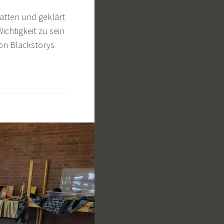
atten und geklärt
ichtigkeit zu sein
on Blackstorys