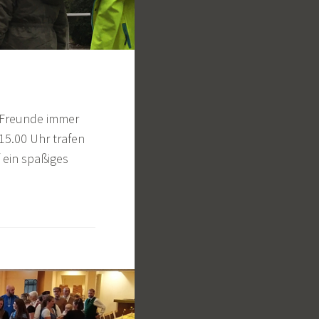
d Freunde immer
15.00 Uhr trafen
 ein spaßiges