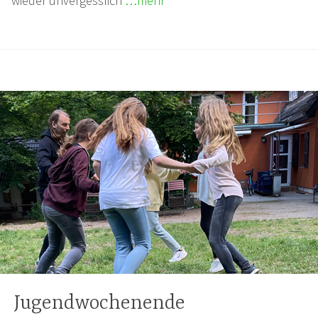
wieder unvergesslich
…mehr
Jugendwochenende