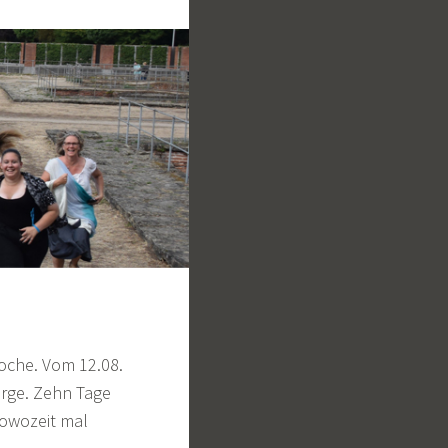
oche. Vom 12.08.
erge. Zehn Tage
owozeit mal